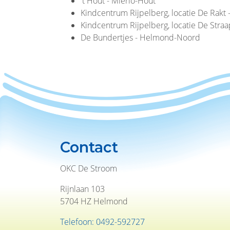
't Hout - Mierlo-Hout
Kindcentrum Rijpelberg, locatie De Rakt 
Kindcentrum Rijpelberg, locatie De Straa
De Bundertjes - Helmond-Noord
Contact
OKC De Stroom
Rijnlaan 103
5704 HZ Helmond
Telefoon: 0492-592727