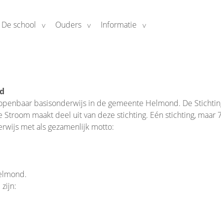
De school
Ouders
Informatie
nd
openbaar basisonderwijs in de gemeente Helmond. De Stichting
room maakt deel uit van deze stichting. Eén stichting, maar 7 
rwijs met als gezamenlijk motto:
Helmond.
zijn: