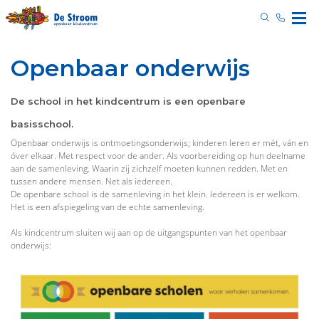
Openbaar onderwijs
De school in het kindcentrum is een openbare
basisschool.
Openbaar onderwijs is ontmoetingsonderwijs; kinderen leren er mét, ván en
óver elkaar. Met respect voor de ander. Als voorbereiding op hun deelname
aan de samenleving. Waarin zij zichzelf moeten kunnen redden. Met en
tussen andere mensen. Net als iedereen.
De openbare school is de samenleving in het klein. Iedereen is er welkom.
Het is een afspiegeling van de echte samenleving.
Als kindcentrum sluiten wij aan op de uitgangspunten van het openbaar
onderwijs: