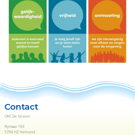
Contact
OKC De Stroom
Rijnlaan 103
5704 HZ Helmond